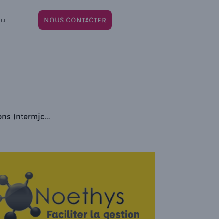
au
NOUS CONTACTER
ions intermjc…