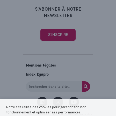
S'ABONNER À NOTRE
NEWSLETTER
S'INSCRIRE
Mentions légales
Index Egapro
Notre site utilise des cookies pour garantir son bon
fonctionnement et optimiser ses performances.
©
2026 – Fédération Régionale des Maisons des